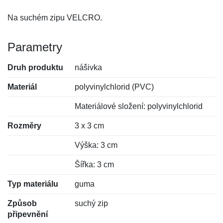
Na suchém zipu VELCRO.
Parametry
Druh produktu
nášivka
Materiál
polyvinylchlorid (PVC)
Materiálové složení: polyvinylchlorid
Rozměry
3 x 3 cm
Výška: 3 cm
Šířka: 3 cm
Typ materiálu
guma
Způsob
suchý zip
připevnění