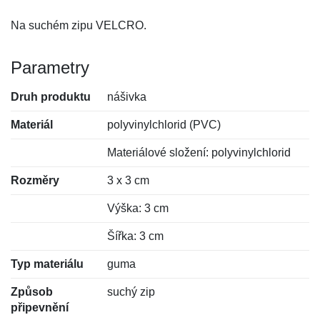
Na suchém zipu VELCRO.
Parametry
Druh produktu
nášivka
Materiál
polyvinylchlorid (PVC)
Materiálové složení: polyvinylchlorid
Rozměry
3 x 3 cm
Výška: 3 cm
Šířka: 3 cm
Typ materiálu
guma
Způsob
suchý zip
připevnění