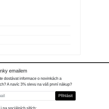
inky emailem
e dostávat informace o novinkách a
ch? A navíc 3% slevu na váš první nákup?
l:
Přihlásit
i na sociálních sítích: