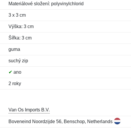
Materiálové složení: polyvinylchlorid
3 x 3 cm
Výška: 3 cm
Šířka: 3 cm
guma
suchý zip
✔
ano
2 roky
Van Os Imports B.V.
Boveneind Noordzijde 56, Benschop, Netherlands