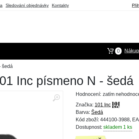
ba
Sledování objednávky
Kontakty
Při
Nákupn
0
- šedá
01 Inc písmeno N - šedá
Hodnocení:
zatím nehodnoc
Značka:
101 Inc
Barva:
Šedá
Kód zboží: 444100-3988, E
Dostupnost:
skladem 1 ks