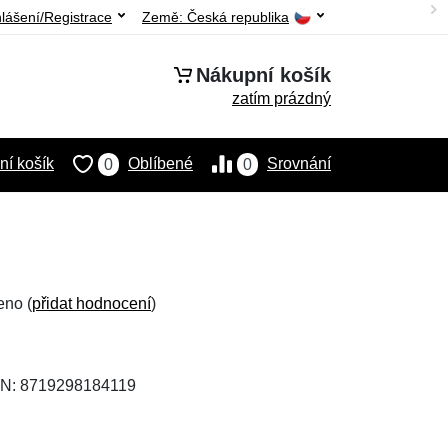
hlášení/Registrace
Země:
Česká republika
Nákupní košík
zatím prázdný
í košík
Oblíbené
Srovnání
0
0
eno (
přidat hodnocení
)
AN: 8719298184119