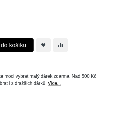
t do košíku
e moci vybrat malý dárek zdarma. Nad 500 Kč
brat i z dražších dárků.
Více...