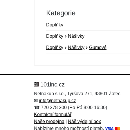
Kategorie
Doplňky
Doplňky
Nášivky
Doplňky
Nášivky
Gumové
Nová recenze
Nový dotaz
Hodnocení:
Jméno:
*
*
101inc.cz
Netnakup s.r.o., Tyršova 271, 43801 Žatec
✉
info@netnakup.cz
Zpráva
Zpráva
*
*
☎ 720 278 200 (Po-Pá 8:00-16:30)
Kontaktní formulář
Naše prodejna
|
Náš výdejní box
Nabízíme mnoho možností plateb.