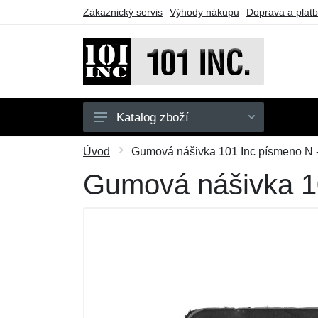
Zákaznický servis
Výhody nákupu
Doprava a plat
Katalog zboží
Pánské
Úvod
Gumová nášivka 101 Inc písmeno N 
Dětské
Gumová nášivka 1
Doplňky
Obuv
Outdoor
Taktické vybavení
Dárkové poukazy