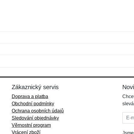
Jméno:
E-mail:
*
*
E-mail:
*
Zákaznický servis
Nov
Doprava a platba
Chcet
Obchodní podmínky
slevá
Ochrana osobních údajů
E-mai
Sledování objednávky
Věrnostní program
Vrácení zboží
Jsme 