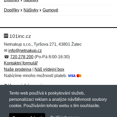
Doplňky
Nášivky
Gumové
Nová recenze
Nový dotaz
Hodnocení:
Jméno:
*
*
101inc.cz
Netnakup s.r.o., Tyršova 271, 43801 Žatec
✉
info@netnakup.cz
Jméno:
E-mail:
*
*
☎
720 278 200
(Po-Pá 8:00-16:30)
Kontaktní formulář
Naše prodejna
|
Náš výdejní box
Nabízíme mnoho možností plateb.
E-mail:
*
Zpráva
*
Zákaznický servis
Tento web používá k poskytování služeb,
Novinky emailem
personalizaci reklam a analýze návštěvnosti soubory
cookie. Používáním tohoto webu s tím souhlasíte.
Zpráva
*
Copyright © 2007-2026 (19 let s vámi)
Netnakup.cz
&