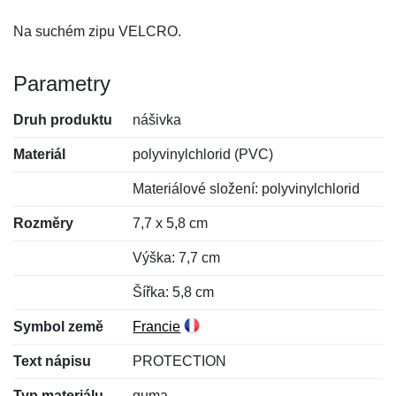
Na suchém zipu VELCRO.
Parametry
Druh produktu
nášivka
Materiál
polyvinylchlorid (PVC)
Materiálové složení: polyvinylchlorid
Rozměry
7,7 x 5,8 cm
Výška: 7,7 cm
Šířka: 5,8 cm
Symbol země
Francie
Text nápisu
PROTECTION
Typ materiálu
guma