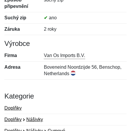
připevnění
Suchý zip
✔
ano
Záruka
2 roky
Výrobce
Firma
Van Os Imports B.V.
Adresa
Boveneind Noordzijde 56, Benschop,
Netherlands
Kategorie
Doplňky
Doplňky
Nášivky
Doplňky
Nášivky
Gumové