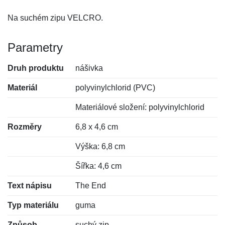
Na suchém zipu VELCRO.
Parametry
Druh produktu
nášivka
Materiál
polyvinylchlorid (PVC)
Materiálové složení: polyvinylchlorid
Rozměry
6,8 x 4,6 cm
Výška: 6,8 cm
Šířka: 4,6 cm
Text nápisu
The End
Typ materiálu
guma
Způsob
suchý zip