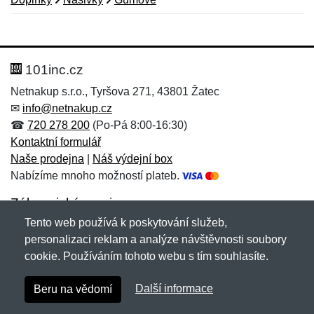
Nová recenze
Nový dotaz
Hodnocení:
Jméno:
*
*
101inc.cz
Netnakup s.r.o., Tyršova 271, 43801 Žatec
✉
info@netnakup.cz
Jméno:
E-mail:
*
*
☎
720 278 200
(Po-Pá 8:00-16:30)
Kontaktní formulář
Naše prodejna
|
Náš výdejní box
Nabízíme mnoho možností plateb.
E-mail:
*
Zpráva
*
Zákaznický servis
Tento web používá k poskytování služeb,
Novinky emailem
personalizaci reklam a analýze návštěvnosti soubory
cookie. Používáním tohoto webu s tím souhlasíte.
Zpráva
*
Copyright © 2007-2026 (19 let s vámi)
Netnakup.cz
&
Další informace
Beru na vědomí
NetIQ
. Všechna práva vyhrazena.