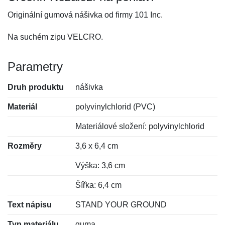
Originální gumová nášivka od firmy 101 Inc.
Na suchém zipu VELCRO.
Parametry
Druh produktu
nášivka
Materiál
polyvinylchlorid (PVC)
Materiálové složení: polyvinylchlorid
Rozměry
3,6 x 6,4 cm
Výška: 3,6 cm
Šířka: 6,4 cm
Text nápisu
STAND YOUR GROUND
Typ materiálu
guma