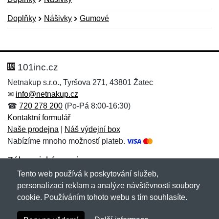
Doplňky
Nášivky
Gumové
Nová recenze
Nový dotaz
Hodnocení:
Jméno:
*
*
101inc.cz
Netnakup s.r.o., Tyršova 271, 43801 Žatec
✉
info@netnakup.cz
Jméno:
E-mail:
*
*
☎
720 278 200
(Po-Pá 8:00-16:30)
Kontaktní formulář
Naše prodejna
|
Náš výdejní box
Nabízíme mnoho možností plateb.
E-mail:
*
Zpráva
*
Zákaznický servis
Tento web používá k poskytování služeb,
Novinky emailem
personalizaci reklam a analýze návštěvnosti soubory
cookie. Používáním tohoto webu s tím souhlasíte.
Zpráva
*
Copyright © 2007-2026 (19 let s vámi)
Netnakup.cz
&