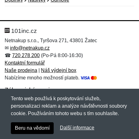
Nová recenze
Nový dotaz
Hodnocení:
Jméno:
*
*
101inc.cz
Netnakup s.r.o., Tyršova 271, 43801 Žatec
✉
info@netnakup.cz
Jméno:
E-mail:
*
*
☎
720 278 200
(Po-Pá 8:00-16:30)
Kontaktní formulář
Naše prodejna
|
Náš výdejní box
Nabízíme mnoho možností plateb.
E-mail:
*
Zpráva
*
Zákaznický servis
Tento web používá k poskytování služeb,
Novinky emailem
personalizaci reklam a analýze návštěvnosti soubory
cookie. Používáním tohoto webu s tím souhlasíte.
Zpráva
*
Copyright © 2007-2026 (19 let s vámi)
Netnakup.cz
&
Další informace
Beru na vědomí
NetIQ
. Všechna práva vyhrazena.