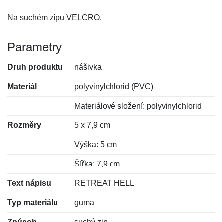
Na suchém zipu VELCRO.
Parametry
Druh produktu
nášivka
Materiál
polyvinylchlorid (PVC)
Materiálové složení: polyvinylchlorid
Rozměry
5 x 7,9 cm
Výška: 5 cm
Šířka: 7,9 cm
Text nápisu
RETREAT HELL
Typ materiálu
guma
Způsob
suchý zip