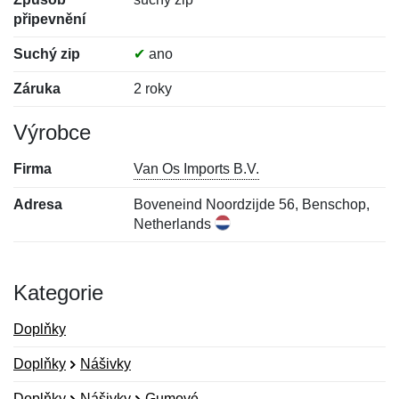
připevnění
Suchý zip
✔
ano
Záruka
2 roky
Výrobce
Firma
Van Os Imports B.V.
Adresa
Boveneind Noordzijde 56, Benschop,
Netherlands
Kategorie
Doplňky
Doplňky
Nášivky
Doplňky
Nášivky
Gumové