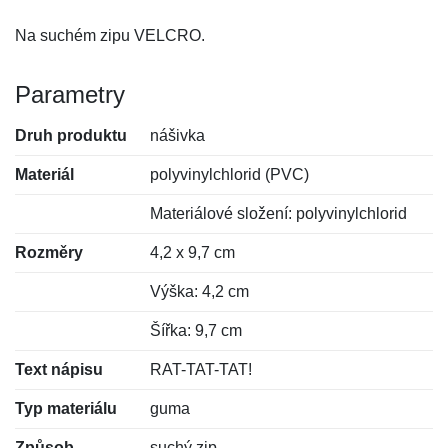
Na suchém zipu VELCRO.
Parametry
Druh produktu
nášivka
Materiál
polyvinylchlorid (PVC)
Materiálové složení: polyvinylchlorid
Rozměry
4,2 x 9,7 cm
Výška: 4,2 cm
Šířka: 9,7 cm
Text nápisu
RAT-TAT-TAT!
Typ materiálu
guma
Způsob
suchý zip