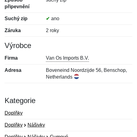
připevnění
Suchý zip
✔
ano
Záruka
2 roky
Výrobce
Firma
Van Os Imports B.V.
Adresa
Boveneind Noordzijde 56, Benschop,
Netherlands
Kategorie
Doplňky
Doplňky
Nášivky
Doplňky
Nášivky
Gumové