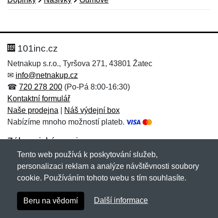
Nová recenze
Nový dotaz
Hodnocení:
Jméno:
*
*
101inc.cz
Netnakup s.r.o., Tyršova 271, 43801 Žatec
✉
info@netnakup.cz
Jméno:
E-mail:
*
*
☎
720 278 200
(Po-Pá 8:00-16:30)
Kontaktní formulář
Naše prodejna
|
Náš výdejní box
Nabízíme mnoho možností plateb.
E-mail:
*
Zpráva
*
Zákaznický servis
Tento web používá k poskytování služeb,
Novinky emailem
personalizaci reklam a analýze návštěvnosti soubory
cookie. Používáním tohoto webu s tím souhlasíte.
Zpráva
*
Copyright © 2007-2026 (19 let s vámi)
Netnakup.cz
&
Další informace
Beru na vědomí
NetIQ
. Všechna práva vyhrazena.