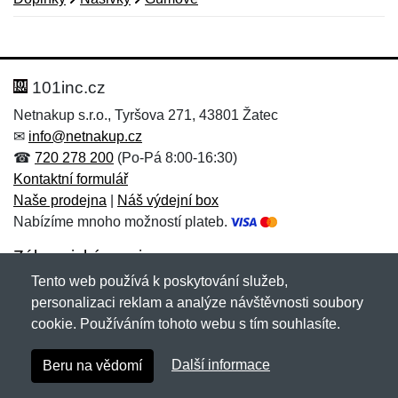
Nová recenze
Nový dotaz
Hodnocení:
Jméno:
*
*
101inc.cz
Netnakup s.r.o., Tyršova 271, 43801 Žatec
✉
info@netnakup.cz
Jméno:
E-mail:
*
*
☎
720 278 200
(Po-Pá 8:00-16:30)
Kontaktní formulář
Naše prodejna
|
Náš výdejní box
Nabízíme mnoho možností plateb.
E-mail:
*
Zpráva
*
Zákaznický servis
Tento web používá k poskytování služeb,
Novinky emailem
personalizaci reklam a analýze návštěvnosti soubory
cookie. Používáním tohoto webu s tím souhlasíte.
Zpráva
*
Copyright © 2007-2026 (19 let s vámi)
Netnakup.cz
&
Další informace
Beru na vědomí
NetIQ
. Všechna práva vyhrazena.