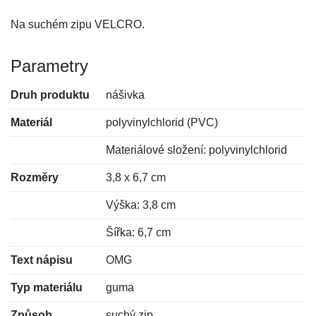
Na suchém zipu VELCRO.
Parametry
Druh produktu
nášivka
Materiál
polyvinylchlorid (PVC)
Materiálové složení: polyvinylchlorid
Rozměry
3,8 x 6,7 cm
Výška: 3,8 cm
Šířka: 6,7 cm
Text nápisu
OMG
Typ materiálu
guma
Způsob
suchý zip