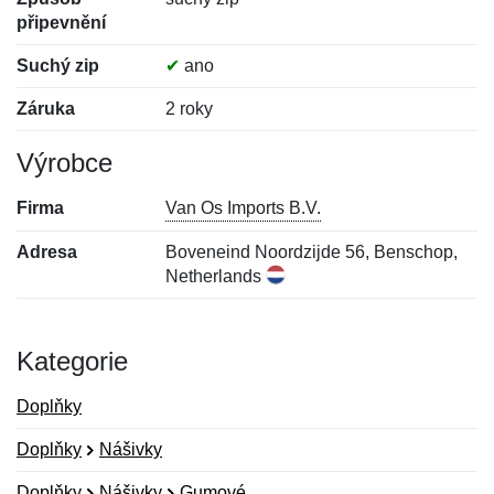
připevnění
Suchý zip
✔
ano
Záruka
2 roky
Výrobce
Firma
Van Os Imports B.V.
Adresa
Boveneind Noordzijde 56, Benschop,
Netherlands
Kategorie
Doplňky
Doplňky
Nášivky
Doplňky
Nášivky
Gumové