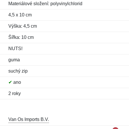
Materiálové složení: polyvinylchlorid
4,5 x 10 cm
Výška: 4,5 cm
Šířka: 10 cm
NUTS!
guma
suchý zip
✔
ano
2 roky
Van Os Imports B.V.