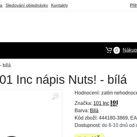
ba
Sledování objednávky
Kontakty
Při
Nákupn
0
 bílá
 Inc nápis Nuts! - bílá
Hodnocení:
zatím nehodnoc
Značka:
101 Inc
Barva:
Bílá
Kód zboží: 444180-3869, E
Dostupnost:
do 6-10 dnů od 