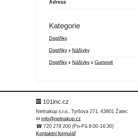
Adresa
Kategorie
Doplňky
Doplňky
Nášivky
Doplňky
Nášivky
Gumové
Nová recenze
Nový dotaz
Hodnocení:
Jméno:
*
*
101inc.cz
Netnakup s.r.o., Tyršova 271, 43801 Žatec
✉
info@netnakup.cz
Zpráva
Zpráva
*
*
☎ 720 278 200 (Po-Pá 8:00-16:30)
Kontaktní formulář