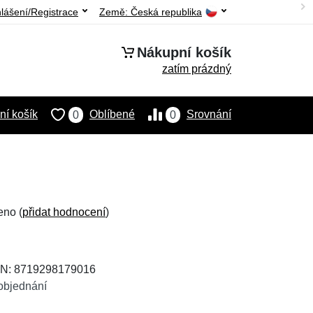
hlášení/Registrace
Země:
Česká republika
Nákupní košík
zatím prázdný
í košík
Oblíbené
Srovnání
0
0
eno (
přidat hodnocení
)
AN: 8719298179016
objednání