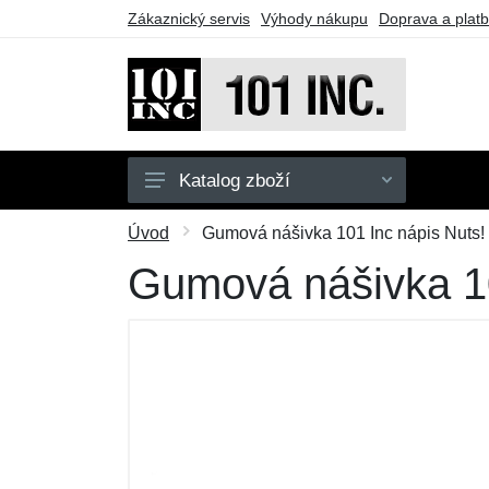
Zákaznický servis
Výhody nákupu
Doprava a plat
Katalog zboží
Pánské
Úvod
Gumová nášivka 101 Inc nápis Nuts! -
Dětské
Gumová nášivka 101
Doplňky
Obuv
Outdoor
Taktické vybavení
Dárkové poukazy