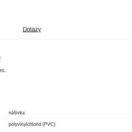
Dotazy
í
nc.
nášivka
polyvinylchlorid (PVC)