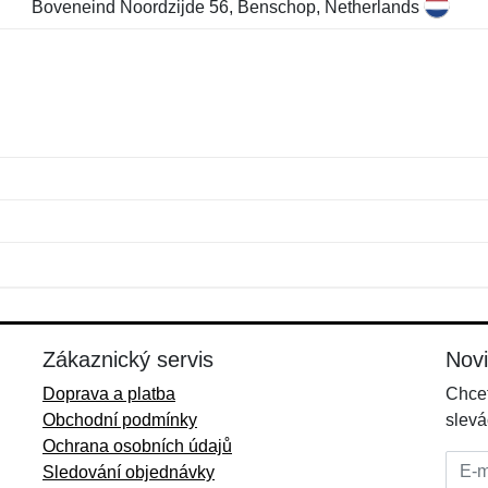
Boveneind Noordzijde 56, Benschop, Netherlands
Jméno:
E-mail:
*
*
E-mail:
*
Zákaznický servis
Nov
Doprava a platba
Chcet
Obchodní podmínky
slevá
Ochrana osobních údajů
E-mai
Sledování objednávky