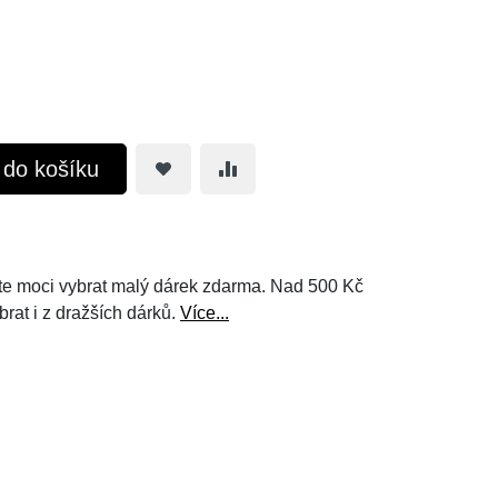
t do košíku
e moci vybrat malý dárek zdarma. Nad 500 Kč
brat i z dražších dárků.
Více...