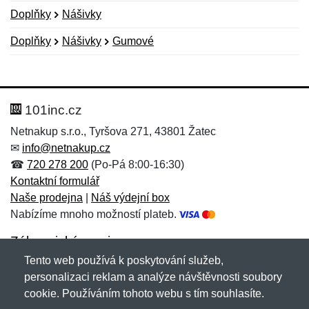
Doplňky
Nášivky
Doplňky
Nášivky
Gumové
Nová recenze
Nový dotaz
Hodnocení:
Jméno:
*
*
101inc.cz
Netnakup s.r.o., Tyršova 271, 43801 Žatec
✉
info@netnakup.cz
Jméno:
E-mail:
*
*
☎
720 278 200
(Po-Pá 8:00-16:30)
Kontaktní formulář
Naše prodejna
|
Náš výdejní box
Nabízíme mnoho možností plateb.
E-mail:
*
Zpráva
*
Zákaznický servis
Tento web používá k poskytování služeb,
Novinky emailem
personalizaci reklam a analýze návštěvnosti soubory
cookie. Používáním tohoto webu s tím souhlasíte.
Zpráva
*