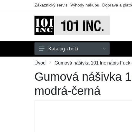
Zákaznický servis
Výhody nákupu
Doprava a plat
Katalog zboží
Pánské
Úvod
Gumová nášivka 101 Inc nápis Fuck 
Dětské
Gumová nášivka 10
Doplňky
modrá-černá
Obuv
Outdoor
Taktické vybavení
Dárkové poukazy