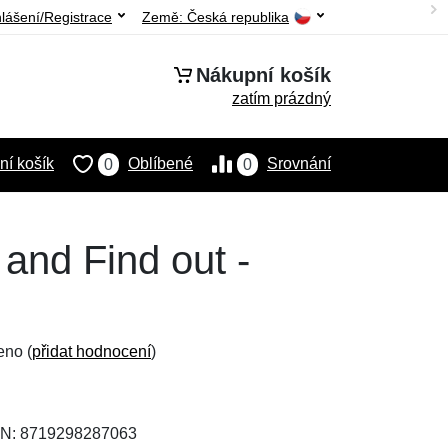
hlášení/Registrace
Země:
Česká republika
Nákupní košík
zatím prázdný
í košík
Oblíbené
Srovnání
0
0
and Find out -
eno (
přidat hodnocení
)
AN: 8719298287063