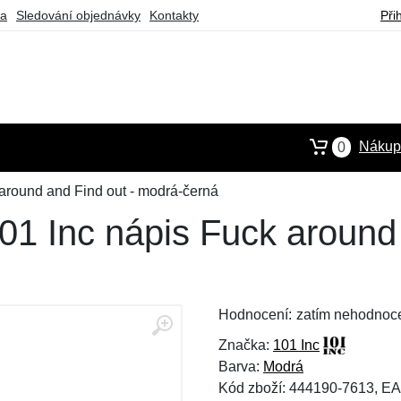
ba
Sledování objednávky
Kontakty
Při
Nákupn
0
around and Find out - modrá-černá
1 Inc nápis Fuck around 
Hodnocení:
zatím nehodnoc
Značka:
101 Inc
Barva:
Modrá
Kód zboží: 444190-7613, E