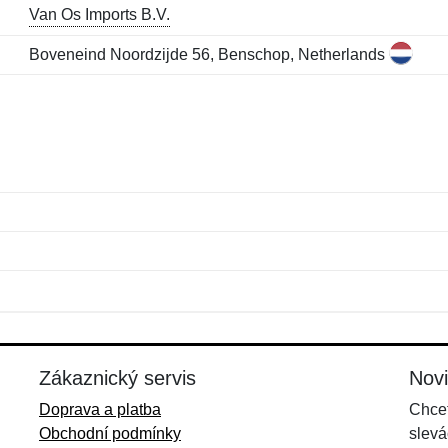
Van Os Imports B.V.
Boveneind Noordzijde 56, Benschop, Netherlands
Jméno:
E-mail:
*
*
E-mail:
*
Zákaznický servis
Nov
Doprava a platba
Chcet
Obchodní podmínky
slevá