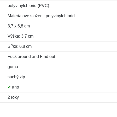
polyvinylchlorid (PVC)
Materiálové složení: polyvinylchlorid
3,7 x 6,8 cm
Výška: 3,7 cm
Šířka: 6,8 cm
Fuck around and Find out
guma
suchý zip
✔
ano
2 roky