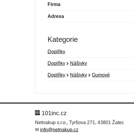
Firma
Adresa
Kategorie
Doplňky
Doplňky
Nášivky
Doplňky
Nášivky
Gumové
Nová recenze
Nový dotaz
Hodnocení:
Jméno:
*
*
101inc.cz
Netnakup s.r.o., Tyršova 271, 43801 Žatec
✉
info@netnakup.cz
Zpráva
Zpráva
*
*