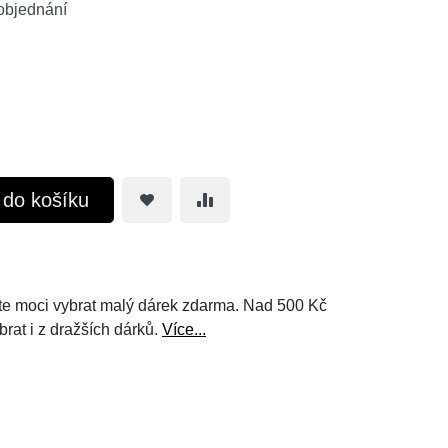
objednání
t do košíku
e moci vybrat malý dárek zdarma. Nad 500 Kč
brat i z dražších dárků.
Více...