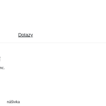
Dotazy
í
nc.
nášivka