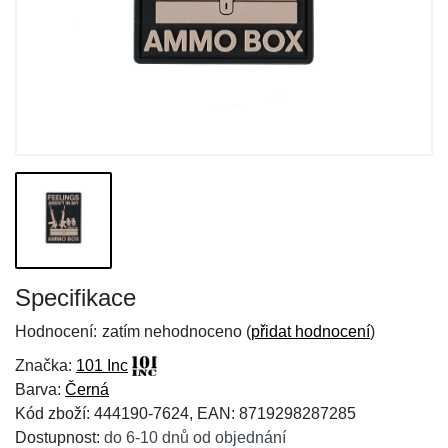
Specifikace
Hodnocení:
zatím nehodnoceno (
přidat hodnocení
)
Značka:
101 Inc
Barva:
Černá
Kód zboží: 444190-7624, EAN: 8719298287285
Dostupnost:
do 6-10 dnů od objednání