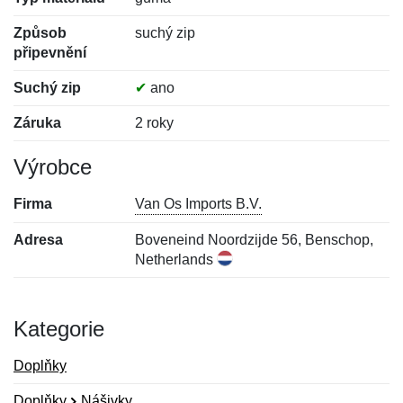
Způsob
suchý zip
připevnění
Suchý zip
✔
ano
Záruka
2 roky
Výrobce
Firma
Van Os Imports B.V.
Adresa
Boveneind Noordzijde 56, Benschop,
Netherlands
Kategorie
Doplňky
Doplňky
Nášivky