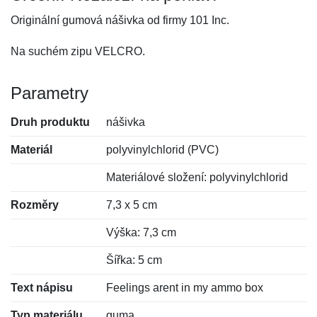
Originální gumová nášivka od firmy 101 Inc.
Na suchém zipu VELCRO.
Parametry
Druh produktu
nášivka
Materiál
polyvinylchlorid (PVC)
Materiálové složení: polyvinylchlorid
Rozměry
7,3 x 5 cm
Výška: 7,3 cm
Šířka: 5 cm
Text nápisu
Feelings arent in my ammo box
Typ materiálu
guma