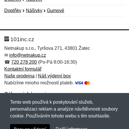
Doplňky
Nášivky
Gumové
Nová recenze
Nový dotaz
Hodnocení:
Jméno:
*
*
101inc.cz
Netnakup s.r.o., Tyršova 271, 43801 Žatec
✉
info@netnakup.cz
Jméno:
E-mail:
*
*
☎
720 278 200
(Po-Pá 8:00-16:30)
Kontaktní formulář
Naše prodejna
|
Náš výdejní box
Nabízíme mnoho možností plateb.
E-mail:
*
Zpráva
*
Zákaznický servis
Tento web používá k poskytování služeb,
Novinky emailem
personalizaci reklam a analýze návštěvnosti soubory
cookie. Používáním tohoto webu s tím souhlasíte.
Zpráva
*
Copyright © 2007-2026 (19 let s vámi)
Netnakup.cz
&