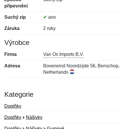
připevnění
Suchý zip
✔
ano
Záruka
2 roky
Výrobce
Firma
Van Os Imports B.V.
Adresa
Boveneind Noordzijde 56, Benschop,
Netherlands
Kategorie
Doplňky
Doplňky
Nášivky
Doplňky
Nášivky
Gumové