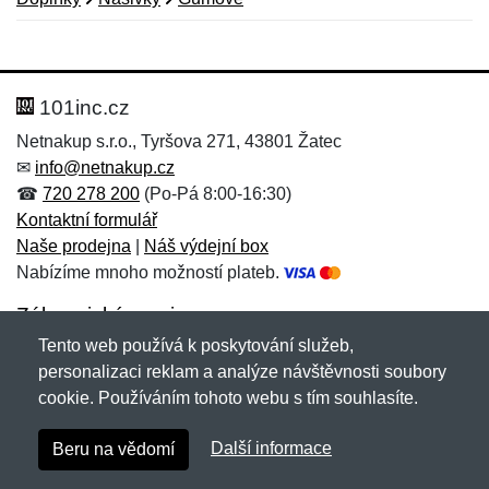
Nová recenze
Nový dotaz
Hodnocení:
Jméno:
*
*
101inc.cz
Netnakup s.r.o., Tyršova 271, 43801 Žatec
✉
info@netnakup.cz
Jméno:
E-mail:
*
*
☎
720 278 200
(Po-Pá 8:00-16:30)
Kontaktní formulář
Naše prodejna
|
Náš výdejní box
Nabízíme mnoho možností plateb.
E-mail:
*
Zpráva
*
Zákaznický servis
Tento web používá k poskytování služeb,
Novinky emailem
personalizaci reklam a analýze návštěvnosti soubory
cookie. Používáním tohoto webu s tím souhlasíte.
Zpráva
*
Copyright © 2007-2026 (19 let s vámi)
Netnakup.cz
&
Další informace
Beru na vědomí
NetIQ
. Všechna práva vyhrazena.