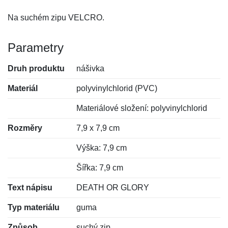
Na suchém zipu VELCRO.
Parametry
Druh produktu
nášivka
Materiál
polyvinylchlorid (PVC)
Materiálové složení: polyvinylchlorid
Rozměry
7,9 x 7,9 cm
Výška: 7,9 cm
Šířka: 7,9 cm
Text nápisu
DEATH OR GLORY
Typ materiálu
guma
Způsob
suchý zip