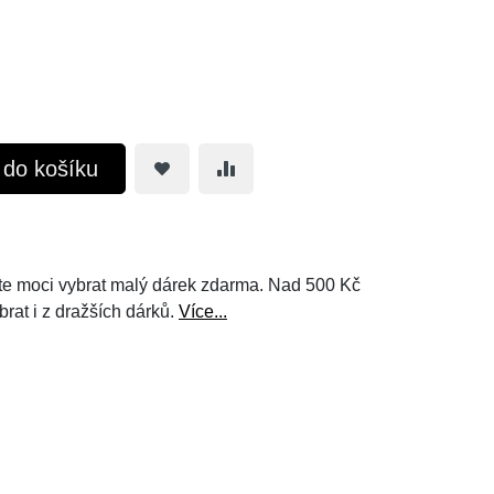
t do košíku
e moci vybrat malý dárek zdarma. Nad 500 Kč
brat i z dražších dárků.
Více...