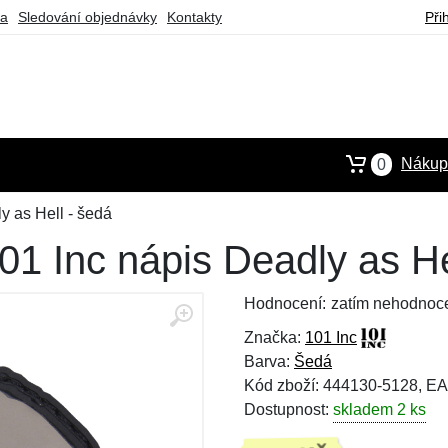
ba
Sledování objednávky
Kontakty
Při
Nákupn
0
 as Hell - šedá
1 Inc nápis Deadly as He
Hodnocení:
zatím nehodnoc
Značka:
101 Inc
Barva:
Šedá
Kód zboží: 444130-5128, E
Dostupnost:
skladem 2 ks