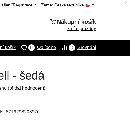
hlášení/Registrace
Země:
Česká republika
Nákupní košík
zatím prázdný
í košík
Oblíbené
Srovnání
0
0
ll - šedá
eno (
přidat hodnocení
)
AN: 8719298208976