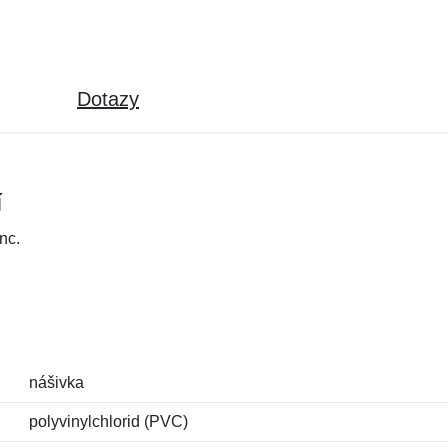
Dotazy
í
nc.
nášivka
polyvinylchlorid (PVC)