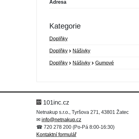
Adresa
Kategorie
Doplňky
Doplňky
Nášivky
Doplňky
Nášivky
Gumové
Nová recenze
Nový dotaz
Hodnocení:
Jméno:
*
*
101inc.cz
Netnakup s.r.o., Tyršova 271, 43801 Žatec
✉
info@netnakup.cz
Zpráva
Zpráva
*
*
☎ 720 278 200 (Po-Pá 8:00-16:30)
Kontaktní formulář