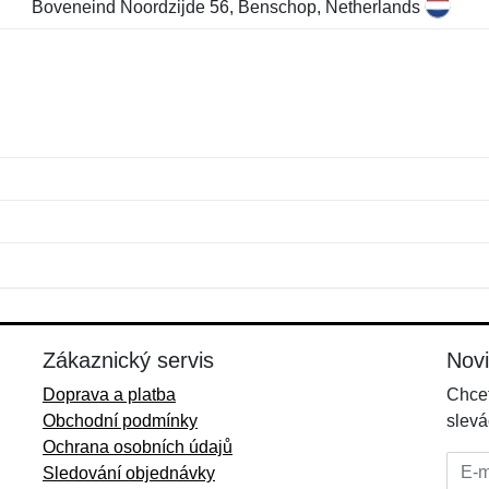
Boveneind Noordzijde 56, Benschop, Netherlands
Jméno:
E-mail:
*
*
E-mail:
*
Zákaznický servis
Nov
Doprava a platba
Chcet
Obchodní podmínky
slevá
Ochrana osobních údajů
E-mai
Sledování objednávky