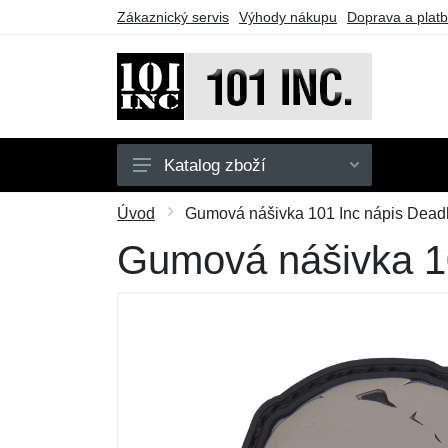
Zákaznický servis
Výhody nákupu
Doprava a plat
Katalog zboží
Pánské
Úvod
Gumová nášivka 101 Inc nápis Deadly
Dětské
Gumová nášivka 10
Doplňky
Obuv
Outdoor
Taktické vybavení
Dárkové poukazy