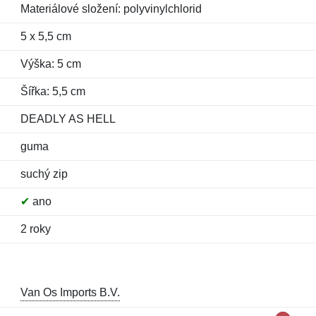
Materiálové složení: polyvinylchlorid
5 x 5,5 cm
Výška: 5 cm
Šířka: 5,5 cm
DEADLY AS HELL
guma
suchý zip
✔
ano
2 roky
Van Os Imports B.V.