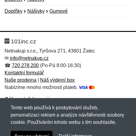
Doplňky
Nášivky
Gumové
Nová recenze
Nový dotaz
Hodnocení:
Jméno:
*
*
101inc.cz
Netnakup s.r.o., Tyršova 271, 43801 Žatec
✉
info@netnakup.cz
Jméno:
E-mail:
*
*
☎
720 278 200
(Po-Pá 8:00-16:30)
Kontaktní formulář
Naše prodejna
|
Náš výdejní box
Nabízíme mnoho možností plateb.
E-mail:
*
Zpráva
*
Zákaznický servis
Tento web používá k poskytování služeb,
Novinky emailem
personalizaci reklam a analýze návštěvnosti soubory
cookie. Používáním tohoto webu s tím souhlasíte.
Zpráva
*
Copyright © 2007-2026 (19 let s vámi)
Netnakup.cz
&