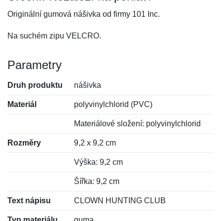
Originální gumová nášivka od firmy 101 Inc.
Na suchém zipu VELCRO.
Parametry
Druh produktu
nášivka
Materiál
polyvinylchlorid (PVC)
Materiálové složení: polyvinylchlorid
Rozměry
9,2 x 9,2 cm
Výška: 9,2 cm
Šířka: 9,2 cm
Text nápisu
CLOWN HUNTING CLUB
Typ materiálu
guma