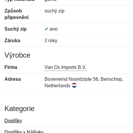
Způsob
suchý zip
připevnění
Suchý zip
✔
ano
Záruka
2 roky
Výrobce
Firma
Van Os Imports B.V.
Adresa
Boveneind Noordzijde 56, Benschop,
Netherlands
Kategorie
Doplňky
Doplňky
Nášivky