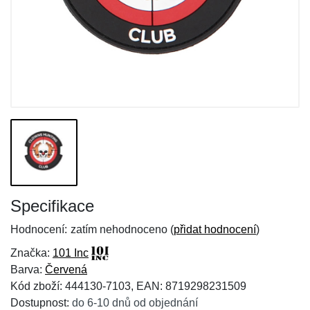
Specifikace
Hodnocení:
zatím nehodnoceno (
přidat hodnocení
)
Značka:
101 Inc
Barva:
Červená
Kód zboží: 444130-7103, EAN: 8719298231509
Dostupnost:
do 6-10 dnů od objednání