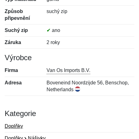
Způsob
suchý zip
připevnění
Suchý zip
✔
ano
Záruka
2 roky
Výrobce
Firma
Van Os Imports B.V.
Adresa
Boveneind Noordzijde 56, Benschop,
Netherlands
Kategorie
Doplňky
Doplňky
Nášivky