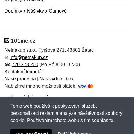
Doplňky
Nášivky
Gumové
Nová recenze
Nový dotaz
Hodnocení:
Jméno:
*
*
101inc.cz
Netnakup s.r.o., Tyršova 271, 43801 Žatec
✉
info@netnakup.cz
Jméno:
E-mail:
*
*
☎
720 278 200
(Po-Pá 8:00-16:30)
Kontaktní formulář
Naše prodejna
|
Náš výdejní box
Nabízíme mnoho možností plateb.
E-mail:
*
Zpráva
*
Zákaznický servis
Tento web používá k poskytování služeb,
Novinky emailem
personalizaci reklam a analýze návštěvnosti soubory
cookie. Používáním tohoto webu s tím souhlasíte.
Zpráva
*
Copyright © 2007-2026 (19 let s vámi)
Netnakup.cz
&