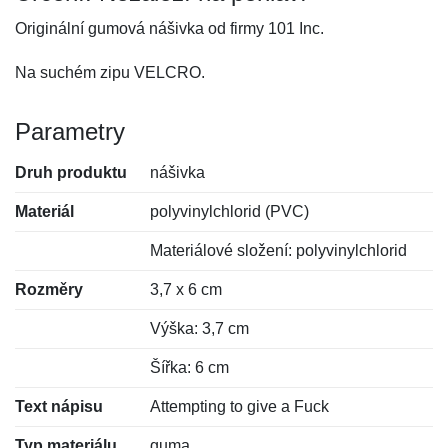
Originální gumová nášivka od firmy 101 Inc.
Na suchém zipu VELCRO.
Parametry
Druh produktu
nášivka
Materiál
polyvinylchlorid (PVC)
Materiálové složení: polyvinylchlorid
Rozměry
3,7 x 6 cm
Výška: 3,7 cm
Šířka: 6 cm
Text nápisu
Attempting to give a Fuck
Typ materiálu
guma