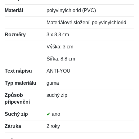
Materiál
polyvinylchlorid (PVC)
Materiálové složení: polyvinylchlorid
Rozměry
3 x 8,8 cm
Výška: 3 cm
Šířka: 8,8 cm
Text nápisu
ANTI-YOU
Typ materiálu
guma
Způsob
suchý zip
připevnění
Suchý zip
✔
ano
Záruka
2 roky