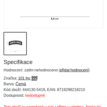
Specifikace
Hodnocení:
zatím nehodnoceno (
přidat hodnocení
)
Značka:
101 Inc
Barva:
Černá
Kód zboží: 444130-5419, EAN: 8719298218210
Dostupnost:
nedostupné
Toto zboží je vyprodané u nás i přímo u výrobce. Nelze ho