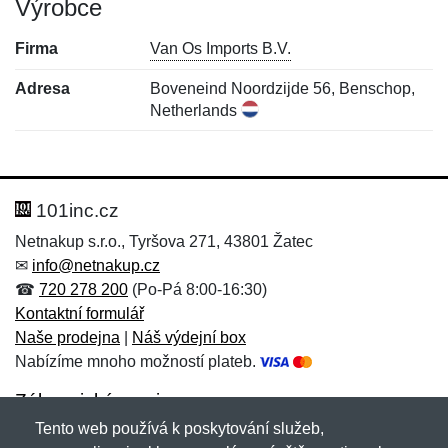
Výrobce
Firma
Van Os Imports B.V.
Adresa
Boveneind Noordzijde 56, Benschop,
Netherlands
Nová recenze
Nový dotaz
Hodnocení:
Jméno:
*
*
101inc.cz
Netnakup s.r.o., Tyršova 271, 43801 Žatec
✉
info@netnakup.cz
Jméno:
E-mail:
*
*
☎
720 278 200
(Po-Pá 8:00-16:30)
Kontaktní formulář
Naše prodejna
|
Náš výdejní box
Nabízíme mnoho možností plateb.
E-mail:
*
Zpráva
*
Zákaznický servis
Tento web používá k poskytování služeb,
Novinky emailem