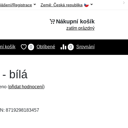
hlášení/Registrace
Země:
Česká republika
Nákupní košík
zatím prázdný
í košík
Oblíbené
Srovnání
0
0
- bílá
eno (
přidat hodnocení
)
AN: 8719298183457