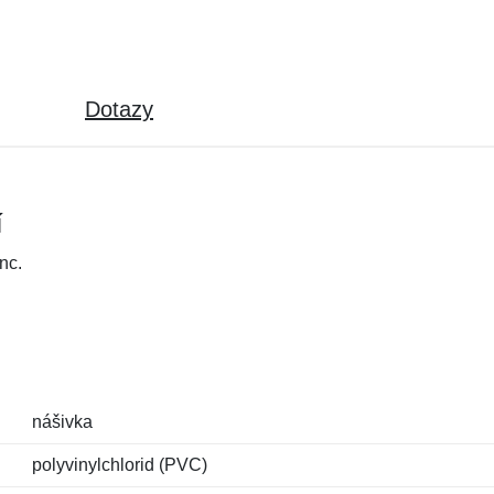
Dotazy
í
nc.
nášivka
polyvinylchlorid (PVC)