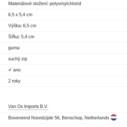
Materiálové složení: polyvinylchlorid
6,5 x 5,4 cm
Výška: 6,5 cm
Šířka: 5,4 cm
guma
suchý zip
✔
ano
2 roky
Van Os Imports B.V.
Boveneind Noordzijde 56, Benschop, Netherlands