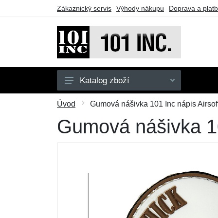
Zákaznický servis
Výhody nákupu
Doprava a plat
Katalog zboží
Pánské
Úvod
Gumová nášivka 101 Inc nápis Airsoft
Dětské
Gumová nášivka 101
Doplňky
Obuv
Outdoor
Taktické vybavení
Dárkové poukazy