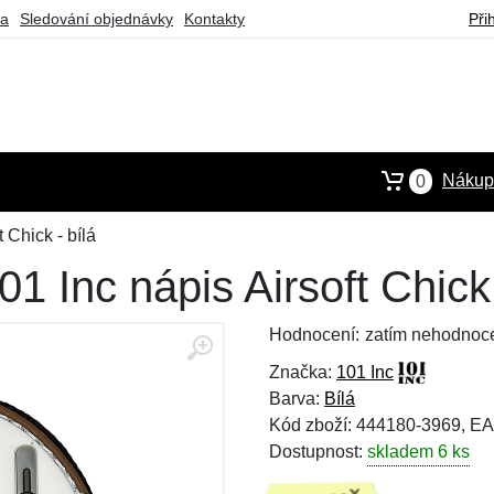
ba
Sledování objednávky
Kontakty
Při
Nákupn
0
 Chick - bílá
 Inc nápis Airsoft Chick 
Hodnocení:
zatím nehodnoc
Značka:
101 Inc
Barva:
Bílá
Kód zboží: 444180-3969, E
Dostupnost:
skladem 6 ks