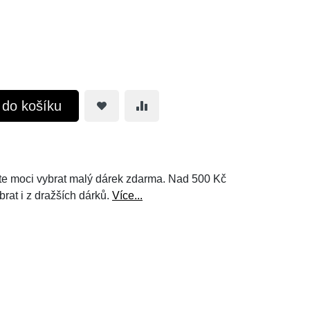
t do košíku
e moci vybrat malý dárek zdarma. Nad 500 Kč
brat i z dražších dárků.
Více...