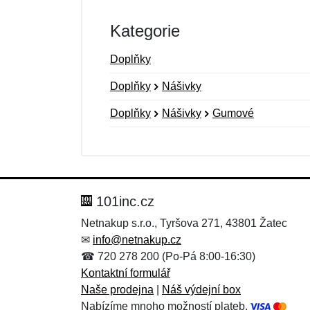
Kategorie
Doplňky
Doplňky
Nášivky
Doplňky
Nášivky
Gumové
Nová recenze
Nový dotaz
Hodnocení:
Jméno:
*
*
101inc.cz
Netnakup s.r.o., Tyršova 271, 43801 Žatec
✉
info@netnakup.cz
Zpráva
Zpráva
*
*
☎ 720 278 200 (Po-Pá 8:00-16:30)
Kontaktní formulář
Naše prodejna
|
Náš výdejní box
Nabízíme mnoho možností plateb.