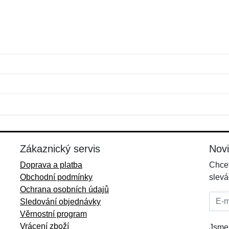
Jméno:
E-mail:
*
*
E-mail:
*
Zákaznický servis
Nov
Doprava a platba
Chcet
Obchodní podmínky
slevá
Ochrana osobních údajů
E-mai
Sledování objednávky
Věrnostní program
Vrácení zboží
Jsme 