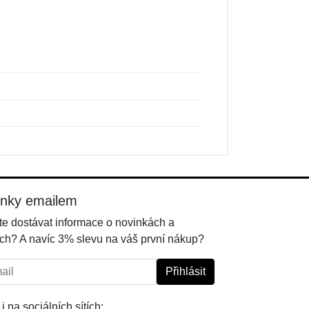
inky emailem
e dostávat informace o novinkách a
ch? A navíc 3% slevu na váš první nákup?
l:
Přihlásit
i na sociálních sítích: