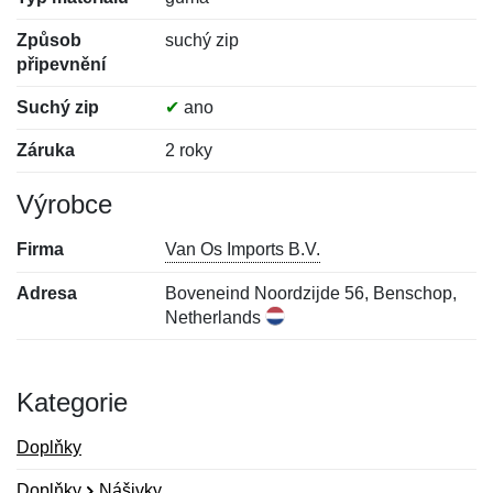
Způsob
suchý zip
připevnění
Suchý zip
✔
ano
Záruka
2 roky
Výrobce
Firma
Van Os Imports B.V.
Adresa
Boveneind Noordzijde 56, Benschop,
Netherlands
Kategorie
Doplňky
Doplňky
Nášivky