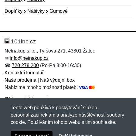
Doplňky
Nášivky
Gumové
Nová recenze
Nový dotaz
Hodnocení:
Jméno:
*
*
101inc.cz
Netnakup s.r.o., Tyršova 271, 43801 Žatec
✉
info@netnakup.cz
Jméno:
E-mail:
*
*
☎
720 278 200
(Po-Pá 8:00-16:30)
Kontaktní formulář
Naše prodejna
|
Náš výdejní box
Nabízíme mnoho možností plateb.
E-mail:
*
Zpráva
*
Zákaznický servis
Tento web používá k poskytování služeb,
Novinky emailem
personalizaci reklam a analýze návštěvnosti soubory
cookie. Používáním tohoto webu s tím souhlasíte.
Zpráva
*
Copyright © 2007-2026 (19 let s vámi)
Netnakup.cz
&