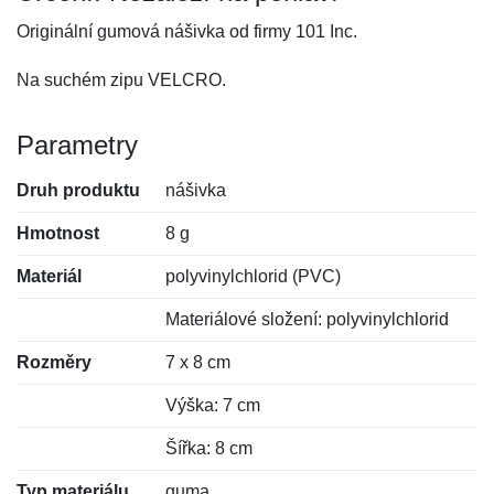
Originální gumová nášivka od firmy 101 Inc.
Na suchém zipu VELCRO.
Parametry
Druh produktu
nášivka
Hmotnost
8 g
Materiál
polyvinylchlorid (PVC)
Materiálové složení: polyvinylchlorid
Rozměry
7 x 8 cm
Výška: 7 cm
Šířka: 8 cm
Typ materiálu
guma