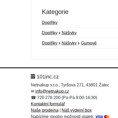
Kategorie
Doplňky
Doplňky
Nášivky
Doplňky
Nášivky
Gumové
Nová recenze
Nový dotaz
Hodnocení:
Jméno:
*
*
101inc.cz
Netnakup s.r.o., Tyršova 271, 43801 Žatec
✉
info@netnakup.cz
Zpráva
Zpráva
*
*
☎ 720 278 200 (Po-Pá 8:00-16:30)
Kontaktní formulář
Naše prodejna
|
Náš výdejní box
Nabízíme mnoho možností plateb.