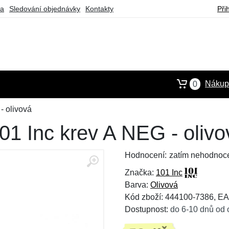
ba
Sledování objednávky
Kontakty
Při
Nákupn
0
- olivová
1 Inc krev A NEG - olivo
Hodnocení:
zatím nehodnoc
Značka:
101 Inc
Barva:
Olivová
Kód zboží: 444100-7386, E
Dostupnost:
do 6-10 dnů od 