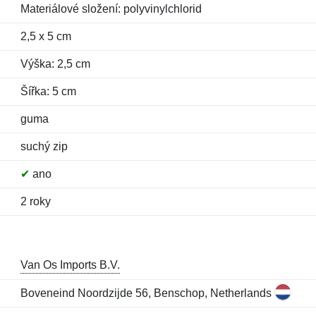
Materiálové složení: polyvinylchlorid
2,5 x 5 cm
Výška: 2,5 cm
Šířka: 5 cm
guma
suchý zip
✔
ano
2 roky
Van Os Imports B.V.
Boveneind Noordzijde 56, Benschop, Netherlands