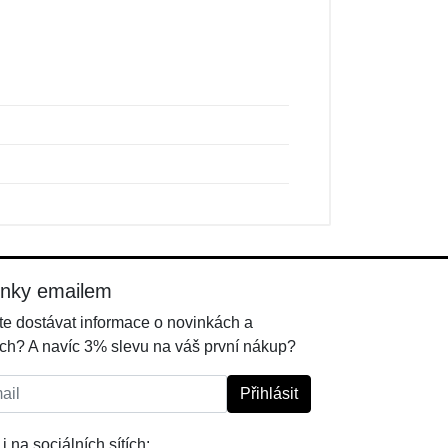
inky emailem
e dostávat informace o novinkách a
ch? A navíc 3% slevu na váš první nákup?
l:
Přihlásit
i na sociálních sítích: