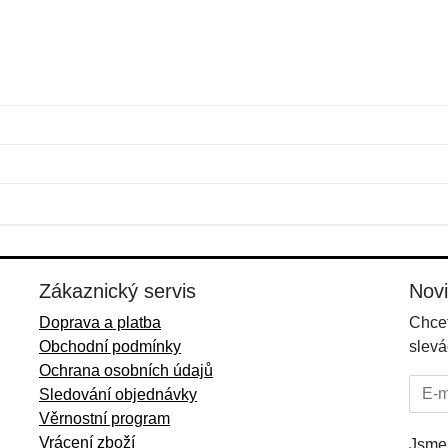
Jméno:
E-mail:
*
*
E-mail:
*
Zákaznický servis
Nov
Doprava a platba
Chcet
Obchodní podmínky
slevá
Ochrana osobních údajů
E-mai
Sledování objednávky
Věrnostní program
Vrácení zboží
Jsme 