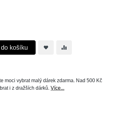
t do košíku
e moci vybrat malý dárek zdarma. Nad 500 Kč
brat i z dražších dárků.
Více...