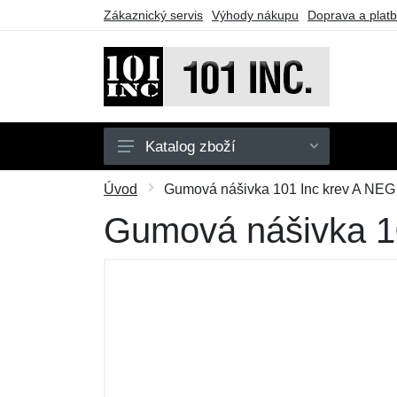
Zákaznický servis
Výhody nákupu
Doprava a plat
Katalog zboží
Pánské
Úvod
Gumová nášivka 101 Inc krev A NEG 
Dětské
Gumová nášivka 10
Doplňky
Obuv
Outdoor
Taktické vybavení
Dárkové poukazy