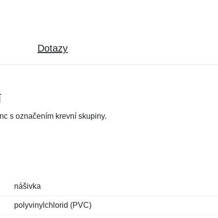
Dotazy
í
Inc s označením krevní skupiny.
nášivka
polyvinylchlorid (PVC)