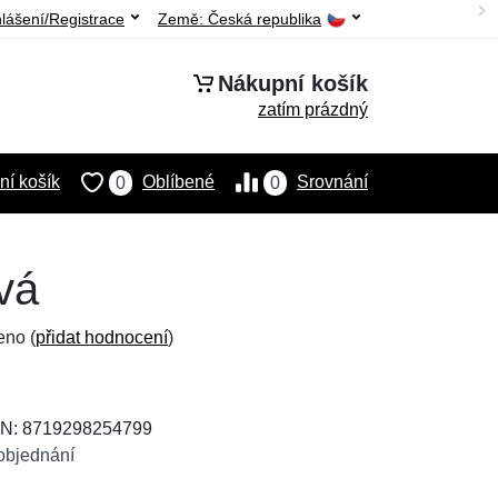
hlášení/Registrace
Země:
Česká republika
Nákupní košík
zatím prázdný
í košík
Oblíbené
Srovnání
0
0
vá
eno (
přidat hodnocení
)
AN: 8719298254799
objednání