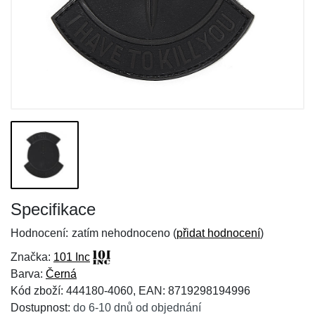
Specifikace
Hodnocení:
zatím nehodnoceno (
přidat hodnocení
)
Značka:
101 Inc
Barva:
Černá
Kód zboží: 444180-4060, EAN: 8719298194996
Dostupnost:
do 6-10 dnů od objednání