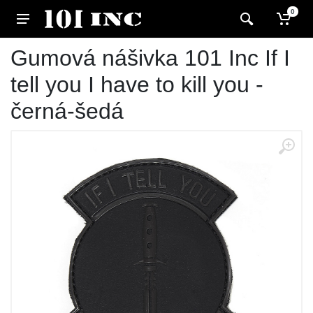
0
Gumová nášivka 101 Inc If I
tell you I have to kill you -
černá-šedá