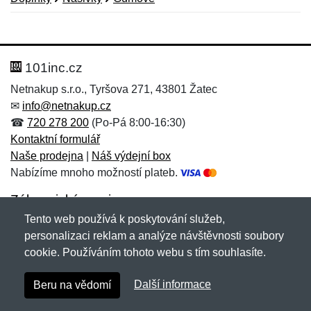
Nová recenze
Nový dotaz
Hodnocení:
Jméno:
*
*
101inc.cz
Netnakup s.r.o., Tyršova 271, 43801 Žatec
✉
info@netnakup.cz
Jméno:
E-mail:
*
*
☎
720 278 200
(Po-Pá 8:00-16:30)
Kontaktní formulář
Naše prodejna
|
Náš výdejní box
Nabízíme mnoho možností plateb.
E-mail:
*
Zpráva
*
Zákaznický servis
Tento web používá k poskytování služeb,
Novinky emailem
personalizaci reklam a analýze návštěvnosti soubory
cookie. Používáním tohoto webu s tím souhlasíte.
Zpráva
*
Copyright © 2007-2026 (19 let s vámi)
Netnakup.cz
&
Další informace
Beru na vědomí
NetIQ
. Všechna práva vyhrazena.