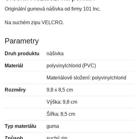
Originální gumová nášivka od firmy 101 Inc.
Na suchém zipu VELCRO.
Parametry
Druh produktu
nášivka
Materiál
polyvinylchlorid (PVC)
Materiálové složení: polyvinylchlorid
Rozměry
9,8 x 8,5 cm
Výška: 9,8 cm
Šířka: 8,5 cm
Typ materiálu
guma
Způsob
suchý zip