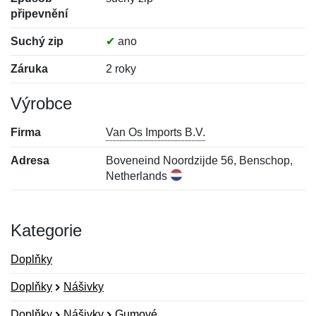
připevnění
Suchý zip
✔
ano
Záruka
2 roky
Výrobce
Firma
Van Os Imports B.V.
Adresa
Boveneind Noordzijde 56, Benschop,
Netherlands
Kategorie
Doplňky
Doplňky
Nášivky
Doplňky
Nášivky
Gumové