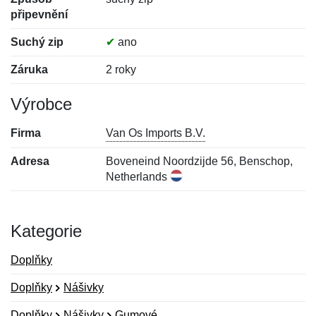
připevnění
Suchý zip
✔
ano
Záruka
2 roky
Výrobce
Firma
Van Os Imports B.V.
Adresa
Boveneind Noordzijde 56, Benschop,
Netherlands
Kategorie
Doplňky
Doplňky
Nášivky
Doplňky
Nášivky
Gumové