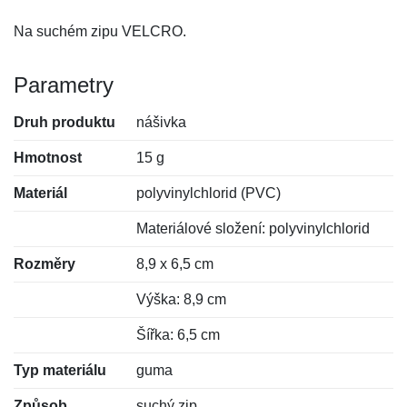
Na suchém zipu VELCRO.
Parametry
Druh produktu
nášivka
Hmotnost
15 g
Materiál
polyvinylchlorid (PVC)
Materiálové složení: polyvinylchlorid
Rozměry
8,9 x 6,5 cm
Výška: 8,9 cm
Šířka: 6,5 cm
Typ materiálu
guma
Způsob
suchý zip