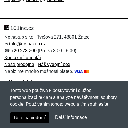
Nová recenze
Nový dotaz
Hodnocení:
Jméno:
*
*
101inc.cz
Netnakup s.r.o., Tyršova 271, 43801 Žatec
✉
info@netnakup.cz
Jméno:
E-mail:
*
*
☎
720 278 200
(Po-Pá 8:00-16:30)
Kontaktní formulář
Naše prodejna
|
Náš výdejní box
Nabízíme mnoho možností plateb.
E-mail:
*
Zpráva
*
Zákaznický servis
Tento web používá k poskytování služeb,
Novinky emailem
personalizaci reklam a analýze návštěvnosti soubory
cookie. Používáním tohoto webu s tím souhlasíte.
Zpráva
*
Copyright © 2007-2026 (19 let s vámi)
Netnakup.cz
&
Další informace
Beru na vědomí
NetIQ
. Všechna práva vyhrazena.