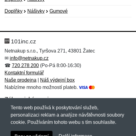
Doplňky
Nášivky
Gumové
Nová recenze
Nový dotaz
Hodnocení:
Jméno:
*
*
101inc.cz
Netnakup s.r.o., Tyršova 271, 43801 Žatec
✉
info@netnakup.cz
Jméno:
E-mail:
*
*
☎
720 278 200
(Po-Pá 8:00-16:30)
Kontaktní formulář
Naše prodejna
|
Náš výdejní box
Nabízíme mnoho možností plateb.
E-mail:
*
Zpráva
*
Zákaznický servis
Tento web používá k poskytování služeb,
Novinky emailem
personalizaci reklam a analýze návštěvnosti soubory
cookie. Používáním tohoto webu s tím souhlasíte.
Zpráva
*
Copyright © 2007-2026 (19 let s vámi)
Netnakup.cz
&