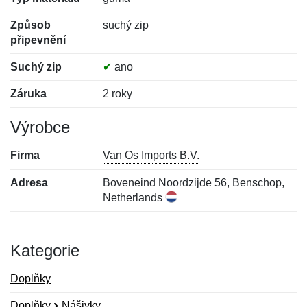
Způsob
suchý zip
připevnění
Suchý zip
✔
ano
Záruka
2 roky
Výrobce
Firma
Van Os Imports B.V.
Adresa
Boveneind Noordzijde 56, Benschop,
Netherlands
Kategorie
Doplňky
Doplňky
Nášivky