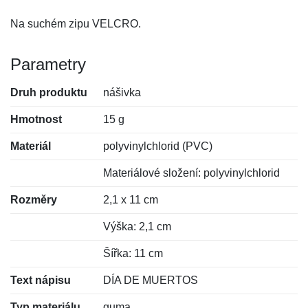
Na suchém zipu VELCRO.
Parametry
Druh produktu
nášivka
Hmotnost
15 g
Materiál
polyvinylchlorid (PVC)
Materiálové složení: polyvinylchlorid
Rozměry
2,1 x 11 cm
Výška: 2,1 cm
Šířka: 11 cm
Text nápisu
DÍA DE MUERTOS
Typ materiálu
guma