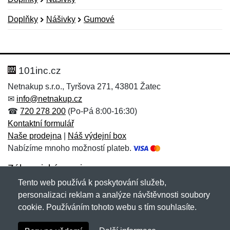
Doplňky
Nášivky
Gumové
Nová recenze
Nový dotaz
Hodnocení:
Jméno:
*
*
101inc.cz
Netnakup s.r.o., Tyršova 271, 43801 Žatec
✉
info@netnakup.cz
Jméno:
E-mail:
*
*
☎
720 278 200
(Po-Pá 8:00-16:30)
Kontaktní formulář
Naše prodejna
|
Náš výdejní box
Nabízíme mnoho možností plateb.
E-mail:
*
Zpráva
*
Zákaznický servis
Tento web používá k poskytování služeb,
Novinky emailem
personalizaci reklam a analýze návštěvnosti soubory
cookie. Používáním tohoto webu s tím souhlasíte.
Zpráva
*
Copyright © 2007-2026 (19 let s vámi)
Netnakup.cz
&