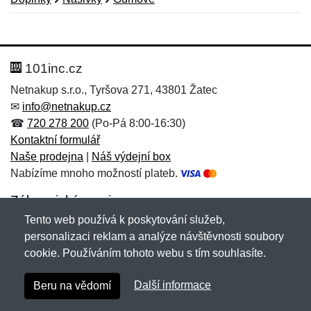
Nová recenze
Nový dotaz
Hodnocení:
Jméno:
*
*
101inc.cz
Netnakup s.r.o., Tyršova 271, 43801 Žatec
✉
info@netnakup.cz
Jméno:
E-mail:
*
*
☎
720 278 200
(Po-Pá 8:00-16:30)
Kontaktní formulář
Naše prodejna
|
Náš výdejní box
Nabízíme mnoho možností plateb.
E-mail:
*
Zpráva
*
Zákaznický servis
Tento web používá k poskytování služeb,
Novinky emailem
personalizaci reklam a analýze návštěvnosti soubory
cookie. Používáním tohoto webu s tím souhlasíte.
Zpráva
*
Copyright © 2007-2026 (19 let s vámi)
Netnakup.cz
&
Další informace
Beru na vědomí
NetIQ
. Všechna práva vyhrazena.