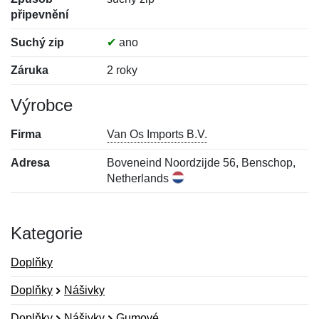
připevnění
Suchý zip
✔
ano
Záruka
2 roky
Výrobce
Firma
Van Os Imports B.V.
Adresa
Boveneind Noordzijde 56, Benschop,
Netherlands
Kategorie
Doplňky
Doplňky
Nášivky
Doplňky
Nášivky
Gumové