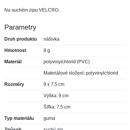
Na suchém zipu VELCRO.
Parametry
Druh produktu
nášivka
Hmotnost
8 g
Materiál
polyvinylchlorid (PVC)
Materiálové složení: polyvinylchlorid
Rozměry
9 x 7,5 cm
Výška: 9 cm
Šířka: 7,5 cm
Typ materiálu
guma
Způsob
suchý zip