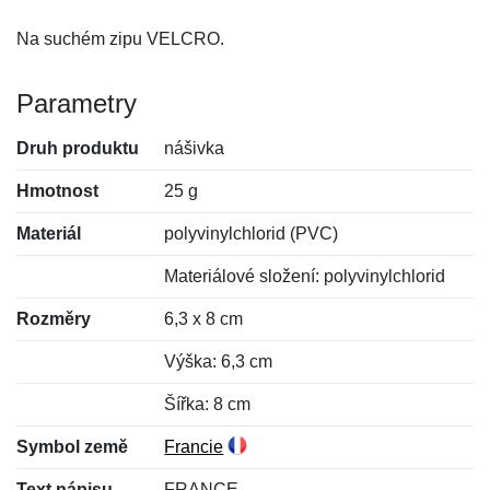
Na suchém zipu VELCRO.
Parametry
Druh produktu
nášivka
Hmotnost
25 g
Materiál
polyvinylchlorid (PVC)
Materiálové složení: polyvinylchlorid
Rozměry
6,3 x 8 cm
Výška: 6,3 cm
Šířka: 8 cm
Symbol země
Francie
Text nápisu
FRANCE