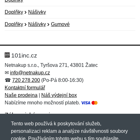
Doplňky
Nášivky
Doplňky
Nášivky
Gumové
Nová recenze
Nový dotaz
Hodnocení:
Jméno:
*
*
101inc.cz
Netnakup s.r.o., Tyršova 271, 43801 Žatec
✉
info@netnakup.cz
Jméno:
E-mail:
*
*
☎
720 278 200
(Po-Pá 8:00-16:30)
Kontaktní formulář
Naše prodejna
|
Náš výdejní box
Nabízíme mnoho možností plateb.
E-mail:
*
Zpráva
*
Zákaznický servis
Tento web používá k poskytování služeb,
Novinky emailem
personalizaci reklam a analýze návštěvnosti soubory
cookie. Používáním tohoto webu s tím souhlasíte.
Zpráva
*