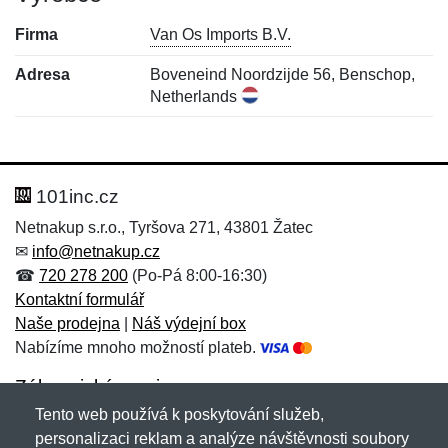
Firma
Van Os Imports B.V.
Adresa
Boveneind Noordzijde 56, Benschop,
Netherlands
Nová recenze
Nový dotaz
Hodnocení:
Jméno:
*
*
101inc.cz
Netnakup s.r.o., Tyršova 271, 43801 Žatec
✉
info@netnakup.cz
Jméno:
E-mail:
*
*
☎
720 278 200
(Po-Pá 8:00-16:30)
Kontaktní formulář
Naše prodejna
|
Náš výdejní box
Nabízíme mnoho možností plateb.
E-mail:
*
Zpráva
*
Zákaznický servis
Tento web používá k poskytování služeb,
Novinky emailem
personalizaci reklam a analýze návštěvnosti soubory