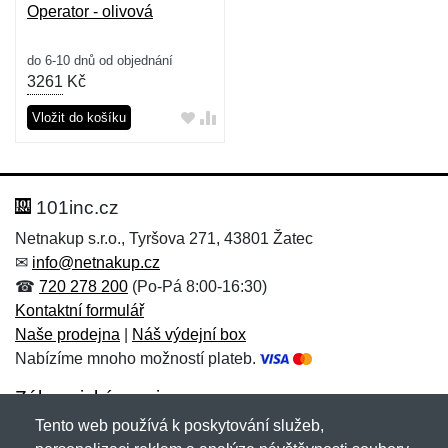
Operator - olivová
do 6-10 dnů od objednání
3261
Kč
Vložit do košíku
101inc.cz
Netnakup s.r.o., Tyršova 271, 43801 Žatec
✉
info@netnakup.cz
☎
720 278 200
(Po-Pá 8:00-16:30)
Kontaktní formulář
Naše prodejna
|
Náš výdejní box
Nabízíme mnoho možností plateb.
Zákaznický servis
Tento web používá k poskytování služeb,
Novinky emailem