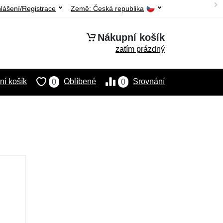
hlášení/Registrace
Země:
Česká republika
Nákupní košík
zatím prázdný
í košík
Oblíbené
Srovnání
0
0