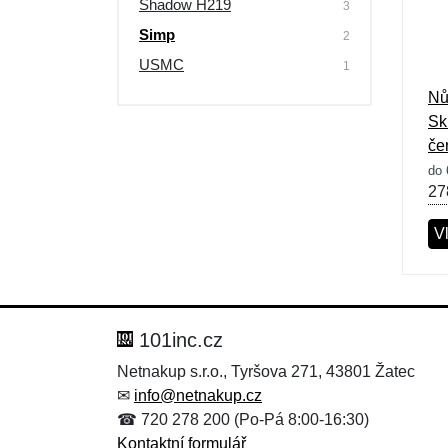
Shadow H219
3
Výprodej
Simp
2
USMC
1
Nů
Sk
če
do 
27
Vl
101inc.cz
Netnakup s.r.o., Tyršova 271, 43801 Žatec
✉
info@netnakup.cz
☎ 720 278 200 (Po-Pá 8:00-16:30)
Kontaktní formulář