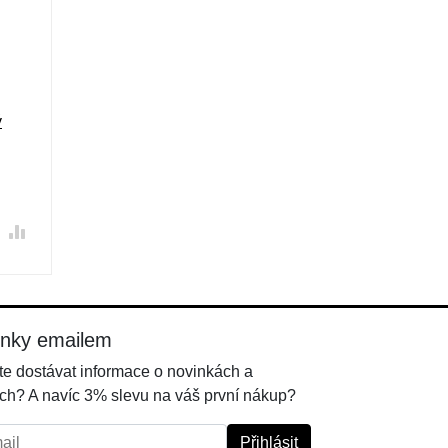
ý
inky emailem
e dostávat informace o novinkách a
ch? A navíc 3% slevu na váš první nákup?
l:
Přihlásit