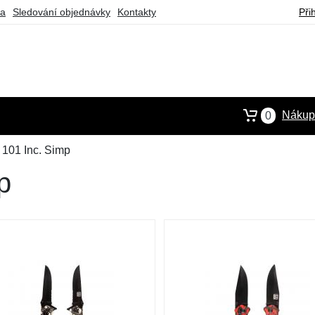
ba
Sledování objednávky
Kontakty
Při
Nákupn
0
101 Inc. Simp
p