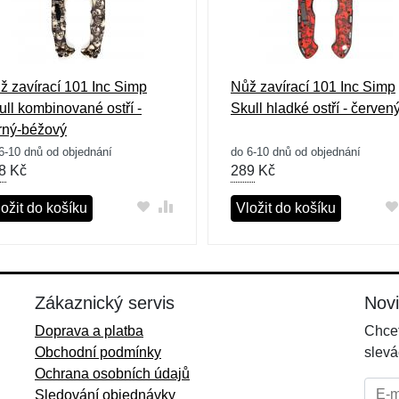
ž zavírací 101 Inc Simp
Nůž zavírací 101 Inc Simp
ull kombinované ostří -
Skull hladké ostří - červen
rný-béžový
6-10 dnů od objednání
do 6-10 dnů od objednání
8
Kč
289
Kč
ožit do košíku
Vložit do košíku
Zákaznický servis
Nov
Doprava a platba
Chcet
Obchodní podmínky
slevá
Ochrana osobních údajů
E-mai
Sledování objednávky