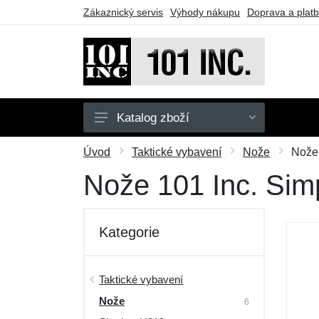
Zákaznický servis
Výhody nákupu
Doprava a plat
Katalog zboží
Pánské
Úvod
Taktické vybavení
Nože
Nože 
Dětské
Nože 101 Inc. Sim
Doplňky
Obuv
Kategorie
Outdoor
Taktické vybavení
Taktické vybavení
Nože
Dárkové poukazy
6