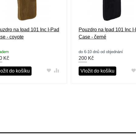
uzdro na Ipad 101 Inc I-Pad
Pouzdro na Ipad 101 Inc I
se - coyote
Case - černé
ladem
do 6-10 dnů od objednání
0
Kč
200
Kč
ožit do košíku
Vložit do košíku