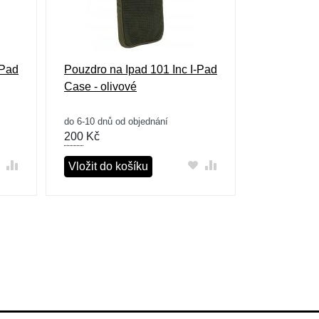
-Pad
Pouzdro na Ipad 101 Inc I-Pad
Case - olivové
do 6-10 dnů od objednání
200
Kč
Vložit do košíku