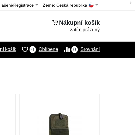
hlášení/Registrace
Země:
Česká republika
Nákupní košík
zatím prázdný
í košík
Oblíbené
Srovnání
0
0