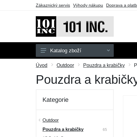
Zákaznický servis
Výhody nákupu
Doprava a plat
Katalog zboží
Pánské
Úvod
Outdoor
Pouzdra a krabičky
P
Dětské
Pouzdra a krabičk
Doplňky
Obuv
Kategorie
Outdoor
Taktické vybavení
Outdoor
Pouzdra a krabičky
Dárkové poukazy
65