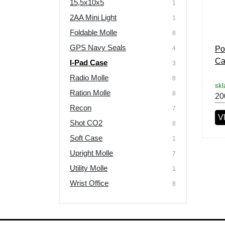
15,5x10x5
1
Výprodej
2AA Mini Light
1
Foldable Molle
8
GPS Navy Seals
4
Po
Ca
I-Pad Case
3
Radio Molle
8
sk
Ration Molle
8
20
Recon
7
Vl
Shot CO2
8
Soft Case
1
Upright Molle
7
Utility Molle
1
Wrist Office
8