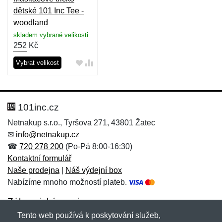
dětské 101 Inc Tee -
woodland
skladem vybrané velikosti
252
Kč
Vybrat velikost
101inc.cz
Netnakup s.r.o., Tyršova 271, 43801 Žatec
✉
info@netnakup.cz
☎
720 278 200
(Po-Pá 8:00-16:30)
Kontaktní formulář
Naše prodejna
|
Náš výdejní box
Nabízíme mnoho možností plateb.
Zákaznický servis
Tento web používá k poskytování služeb,
Novinky emailem