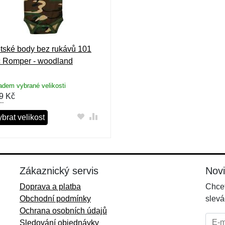
tské body bez rukávů 101
c Romper - woodland
adem vybrané velikosti
9
Kč
brat velikost
Zákaznický servis
Nov
Doprava a platba
Chcet
Obchodní podmínky
slevá
Ochrana osobních údajů
E-mai
Sledování objednávky