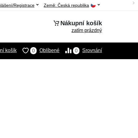
hlášení/Registrace
Země:
Česká republika
Nákupní košík
zatím prázdný
í košík
Oblíbené
Srovnání
0
0