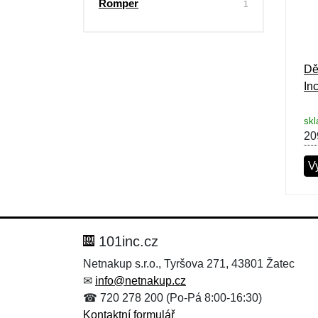
Romper
1
Výprodej
Dě
In
skl
20
Vy
101inc.cz
Netnakup s.r.o., Tyršova 271, 43801 Žatec
✉
info@netnakup.cz
☎ 720 278 200 (Po-Pá 8:00-16:30)
Kontaktní formulář