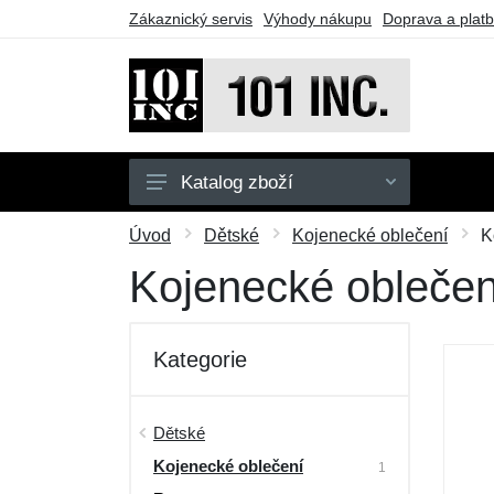
Zákaznický servis
Výhody nákupu
Doprava a plat
Katalog zboží
Pánské
Úvod
Dětské
Kojenecké oblečení
K
Dětské
Kojenecké oblečen
Doplňky
Obuv
Kategorie
Outdoor
Taktické vybavení
Dětské
Kojenecké oblečení
Dárkové poukazy
1