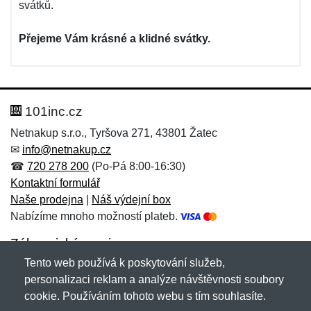
svátků.
Přejeme Vám krásné a klidné svátky.
101inc.cz
Netnakup s.r.o., Tyršova 271, 43801 Žatec
✉
info@netnakup.cz
☎
720 278 200
(Po-Pá 8:00-16:30)
Kontaktní formulář
Naše prodejna
|
Náš výdejní box
Nabízíme mnoho možností plateb.
Zákaznický servis
Tento web používá k poskytování služeb,
Novinky emailem
personalizaci reklam a analýze návštěvnosti soubory
cookie. Používáním tohoto webu s tím souhlasíte.