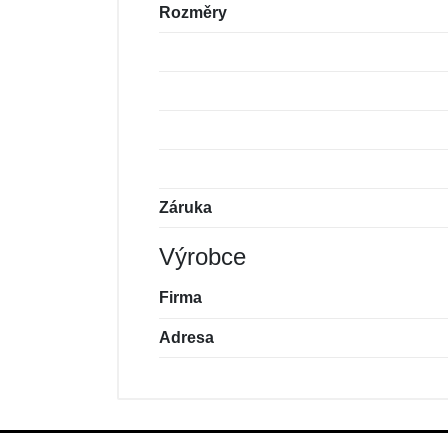
Rozměry
Záruka
Výrobce
Firma
Adresa
Nová recenze
Nový dotaz
Hodnocení:
Jméno:
*
*