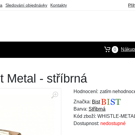
ba
Sledování objednávky
Kontakty
Při
Nákupn
0
t Metal - stříbrná
Hodnocení:
zatím nehodnoc
Značka:
Bist
Barva:
Stříbrná
Kód zboží: WHISTLE-META
Dostupnost:
nedostupné