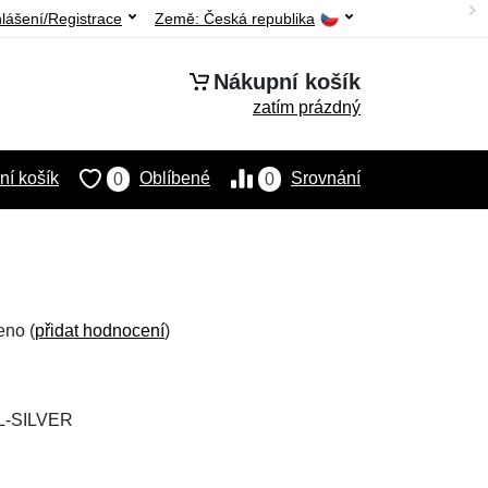
hlášení/Registrace
Země:
Česká republika
Nákupní košík
zatím prázdný
í košík
Oblíbené
Srovnání
0
0
eno (
přidat hodnocení
)
L-SILVER