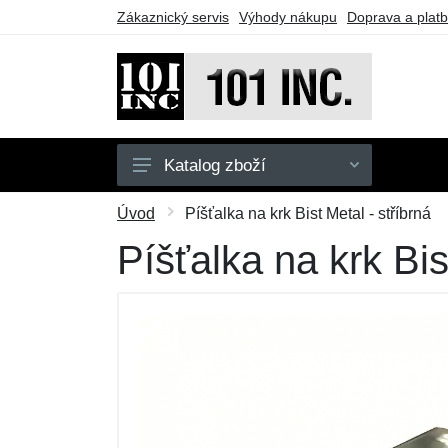
Zákaznický servis
Výhody nákupu
Doprava a plat
Katalog zboží
Pánské
Úvod
Píšťalka na krk Bist Metal - stříbrná
Dětské
Píšťalka na krk Bis
Doplňky
Obuv
Outdoor
Taktické vybavení
Dárkové poukazy