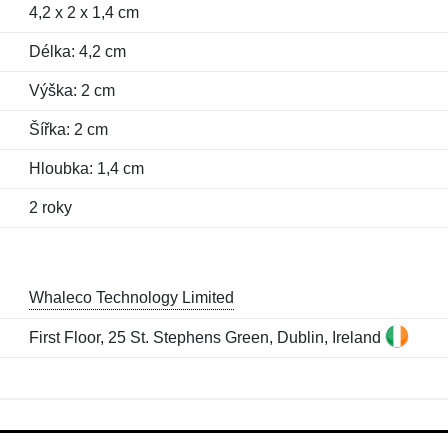
4,2 x 2 x 1,4 cm
Délka: 4,2 cm
Výška: 2 cm
Šířka: 2 cm
Hloubka: 1,4 cm
2 roky
Whaleco Technology Limited
First Floor, 25 St. Stephens Green, Dublin, Ireland
Jméno:
E-mail:
*
*
E-mail:
*