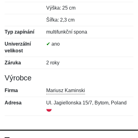
Výška: 25 cm
Šířka: 2,3 cm
Typ zapínání
multifunkční spona
Univerzální
✔
ano
velikost
Záruka
2 roky
Výrobce
Firma
Mariusz Kaminski
Adresa
Ul. Jagiellonska 15/7, Bytom, Poland
Nová recenze
Nový dotaz
Hodnocení:
Jméno:
*
*