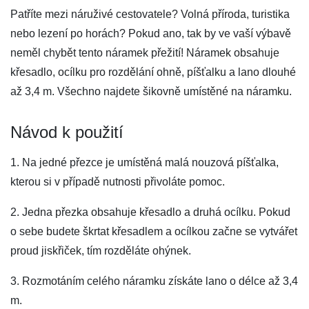
Patříte mezi náruživé cestovatele? Volná příroda, turistika
nebo lezení po horách? Pokud ano, tak by ve vaší výbavě
neměl chybět tento náramek přežití! Náramek obsahuje
křesadlo, ocílku pro rozdělání ohně, píšťalku a lano dlouhé
až 3,4 m. Všechno najdete šikovně umístěné na náramku.
Návod k použití
1. Na jedné přezce je umístěná malá nouzová píšťalka,
kterou si v případě nutnosti přivoláte pomoc.
2. Jedna přezka obsahuje křesadlo a druhá ocílku. Pokud
o sebe budete škrtat křesadlem a ocílkou začne se vytvářet
proud jiskřiček, tím rozděláte ohýnek.
3. Rozmotáním celého náramku získáte lano o délce až 3,4
m.